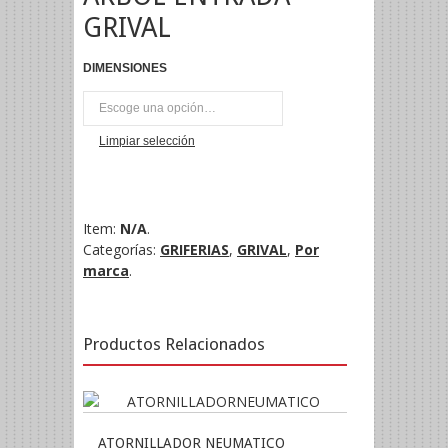
GRIVAL
DIMENSIONES
UNI
Limpiar selección
Item:
N/A
.
Categorías:
GRIFERIAS
,
GRIVAL
,
Por
marca
.
Productos Relacionados
ATORNILLADOR NEUMATICO