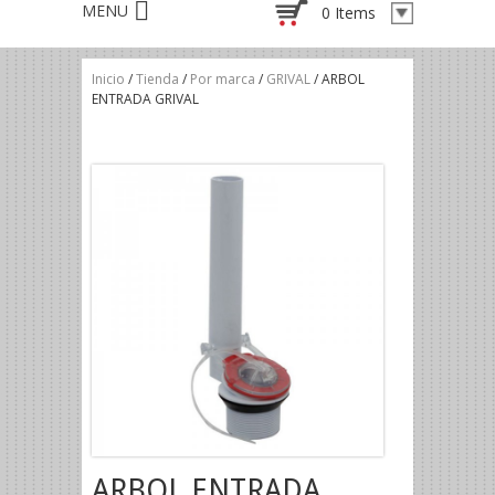
0 Items
Inicio
/
Tienda
/
Por marca
/
GRIVAL
/ ARBOL
ENTRADA GRIVAL
ARBOL ENTRADA