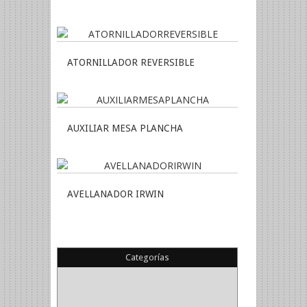
ATORNILLADOR REVERSIBLE
AUXILIAR MESA PLANCHA
AVELLANADOR IRWIN
Categorías
(22)
(1)