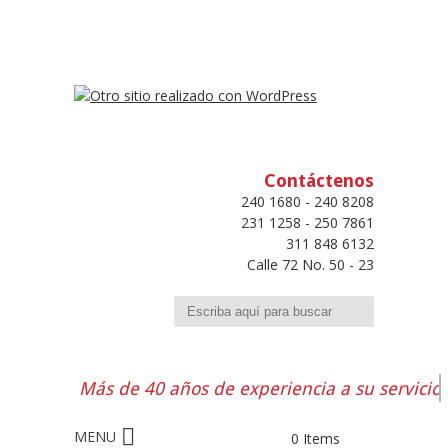
Contáctenos
240 1680 - 240 8208
231 1258 - 250 7861
311 848 6132
Calle 72 No. 50 - 23
Buscar
Más de 40 años de experiencia a su servicio
0 Items