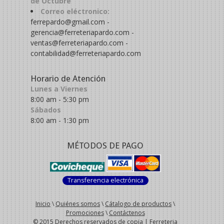
de Octubre
Correo eléctronico:
ferrepardo@gmail.com -
gerencia@ferreteriapardo.com -
ventas@ferreteriapardo.com -
contabilidad@ferreteriapardo.com
Horario de Atención
Lunes a Viernes
8:00 am - 5:30 pm
Sábados
8:00 am - 1:30 pm
MÉTODOS DE PAGO
Transferencia electrónica
Inicio
\
Quiénes somos
\
Cátalogo de productos
\
Promociones
\
Contáctenos
© 2015 Derechos reservados de copia | Ferreteria