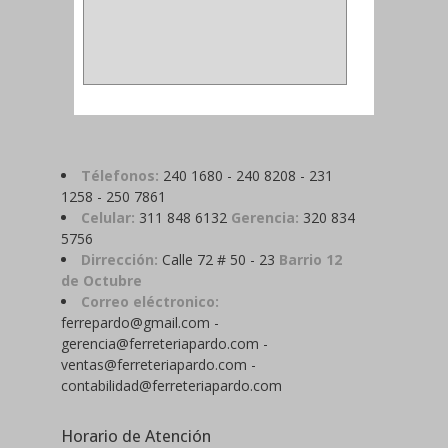
METALICA
(2)
ABRAZADERA
(1)
Télefonos:
240 1680 - 240 8208 - 231
1258 - 250 7861
Celular:
311 848 6132
Gerencia:
320 834
5756
Dirrección:
Calle 72 # 50 - 23
Barrio 12
de Octubre
Correo eléctronico:
ferrepardo@gmail.com -
gerencia@ferreteriapardo.com -
ventas@ferreteriapardo.com -
contabilidad@ferreteriapardo.com
Horario de Atención