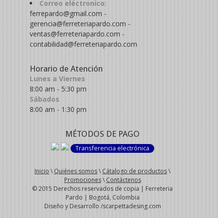
Correo eléctronico:
ferrepardo@gmail.com -
gerencia@ferreteriapardo.com -
ventas@ferreteriapardo.com -
contabilidad@ferreteriapardo.com
Horario de Atención
Lunes a Viernes
8:00 am - 5:30 pm
Sábados
8:00 am - 1:30 pm
MÉTODOS DE PAGO
Transferencia electrónica
Inicio
\
Quiénes somos
\
Cátalogo de productos
\
Promociones
\
Contáctenos
© 2015 Derechos reservados de copia | Ferreteria
Pardo | Bogotá, Colombia
Diseño y Desarrollo /scarpettadesing.com