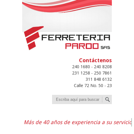
Contáctenos
240 1680 - 240 8208
231 1258 - 250 7861
311 848 6132
Calle 72 No. 50 - 23
Buscar
Más de 40 años de experiencia a su servicio