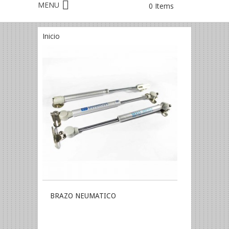
0 Items
Inicio
BRAZO NEUMATICO