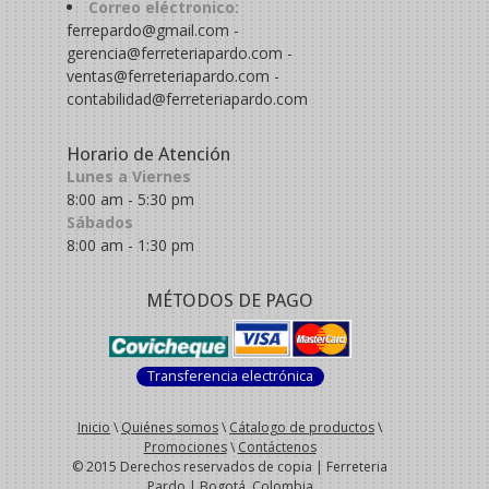
Correo eléctronico:
ferrepardo@gmail.com -
gerencia@ferreteriapardo.com -
ventas@ferreteriapardo.com -
contabilidad@ferreteriapardo.com
Horario de Atención
Lunes a Viernes
8:00 am - 5:30 pm
Sábados
8:00 am - 1:30 pm
MÉTODOS DE PAGO
Transferencia electrónica
Inicio
\
Quiénes somos
\
Cátalogo de productos
\
Promociones
\
Contáctenos
© 2015 Derechos reservados de copia | Ferreteria
Pardo | Bogotá, Colombia