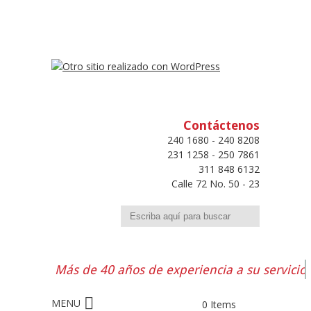
Contáctenos
240 1680 - 240 8208
231 1258 - 250 7861
311 848 6132
Calle 72 No. 50 - 23
Buscar
Más de 40 años de experiencia a su servicio
0 Items