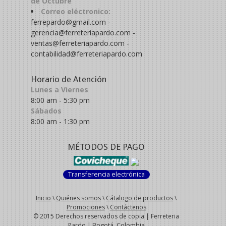
de Octubre
Correo eléctronico:
ferrepardo@gmail.com -
gerencia@ferreteriapardo.com -
ventas@ferreteriapardo.com -
contabilidad@ferreteriapardo.com
Horario de Atención
Lunes a Viernes
8:00 am - 5:30 pm
Sábados
8:00 am - 1:30 pm
MÉTODOS DE PAGO
Transferencia electrónica
Inicio
\
Quiénes somos
\
Cátalogo de productos
\
Promociones
\
Contáctenos
© 2015 Derechos reservados de copia | Ferreteria
Pardo | Bogotá, Colombia