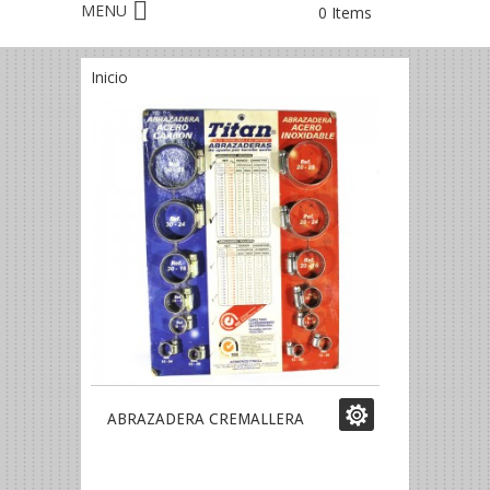
0 Items
Inicio
ABRAZADERA CREMALLERA