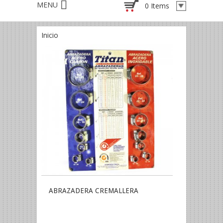
0 Items
Inicio
ABRAZADERA CREMALLERA