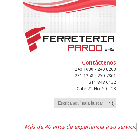
Contáctenos
240 1680 - 240 8208
231 1258 - 250 7861
311 848 6132
Calle 72 No. 50 - 23
Buscar
Más de 40 años de experiencia a su servicio