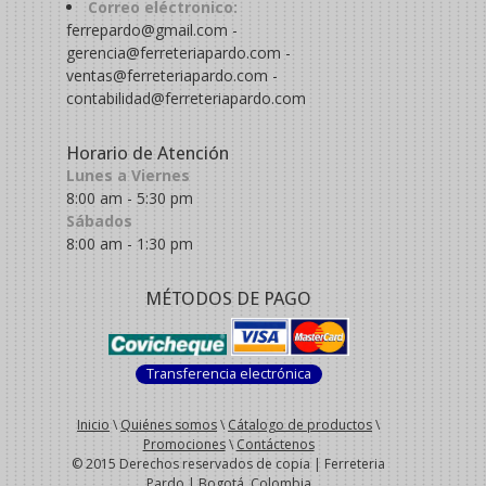
Correo eléctronico:
ferrepardo@gmail.com -
gerencia@ferreteriapardo.com -
ventas@ferreteriapardo.com -
contabilidad@ferreteriapardo.com
Horario de Atención
Lunes a Viernes
8:00 am - 5:30 pm
Sábados
8:00 am - 1:30 pm
MÉTODOS DE PAGO
Transferencia electrónica
Inicio
\
Quiénes somos
\
Cátalogo de productos
\
Promociones
\
Contáctenos
© 2015 Derechos reservados de copia | Ferreteria
Pardo | Bogotá, Colombia