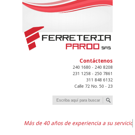
Contáctenos
240 1680 - 240 8208
231 1258 - 250 7861
311 848 6132
Calle 72 No. 50 - 23
Buscar
Más de 40 años de experiencia a su servicio