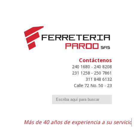
Contáctenos
240 1680 - 240 8208
231 1258 - 250 7861
311 848 6132
Calle 72 No. 50 - 23
Buscar
Más de 40 años de experiencia a su servicio