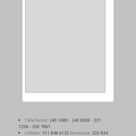
ALDABILLA
(1)
MAGNETICA
(2)
MADRIL
(2)
SIERRA COPA
(2)
COPA
(1)
BAHCO
(1)
ACOPLES
(2)
METALICA
(2)
ABRAZADERA
(1)
Télefonos:
240 1680 - 240 8208 - 231
1258 - 250 7861
Celular:
311 848 6132
Gerencia:
320 834