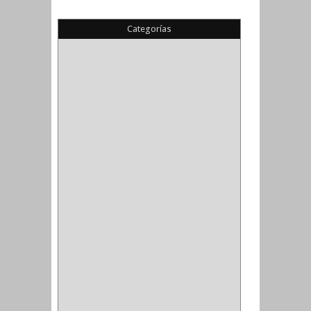
Categorías
(22)
(1)
(1)
(6)
PIEDRA COPA
(1)
CINTAS
(5)
ENMASCARAR
(1)
EMPAQUE
(1)
DOBLE FAZ
(2)
ANTIDESLIZANTE
(1)
(1)
(1)
(14)