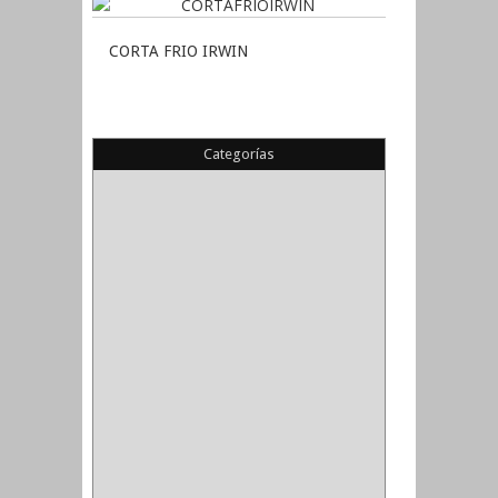
CORTA FRIO IRWIN
Categorías
(22)
(1)
(1)
(6)
PIEDRA COPA
(1)
CINTAS
(5)
ENMASCARAR
(1)
EMPAQUE
(1)
DOBLE FAZ
(2)
ANTIDESLIZANTE
(1)