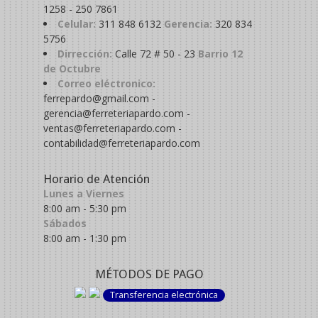
1258 - 250 7861
Celular:
311 848 6132
Gerencia:
320 834
5756
Dirrección:
Calle 72 # 50 - 23
Barrio 12
de Octubre
Correo eléctronico:
ferrepardo@gmail.com -
gerencia@ferreteriapardo.com -
ventas@ferreteriapardo.com -
contabilidad@ferreteriapardo.com
Horario de Atención
Lunes a Viernes
8:00 am - 5:30 pm
Sábados
8:00 am - 1:30 pm
MÉTODOS DE PAGO
Transferencia electrónica