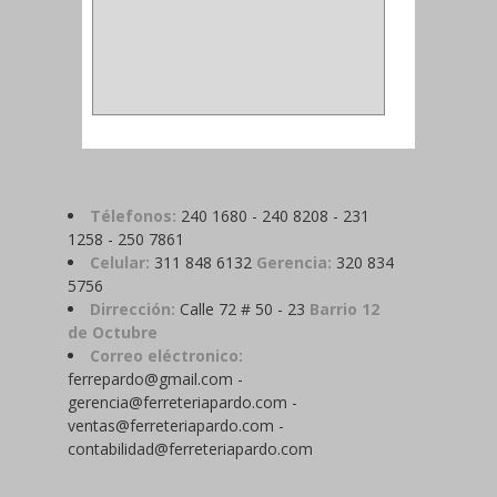
METALICA
(2)
ABRAZADERA
(1)
Télefonos:
240 1680 - 240 8208 - 231
1258 - 250 7861
Celular:
311 848 6132
Gerencia:
320 834
5756
Dirrección:
Calle 72 # 50 - 23
Barrio 12
de Octubre
Correo eléctronico:
ferrepardo@gmail.com -
gerencia@ferreteriapardo.com -
ventas@ferreteriapardo.com -
contabilidad@ferreteriapardo.com