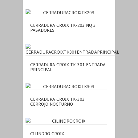
CERRADURA CROIX TK-203 NQ 3
PASADORES
CERRADURA CROIX TK-301 ENTRADA
PRINCIPAL
CERRADURA CROIX TK-303
CERROJO NOCTURNO
CILINDRO CROIX