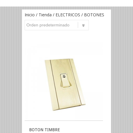
Inicio
/
Tienda
/
ELECTRICOS
/ BOTONES
BOTON TIMBRE