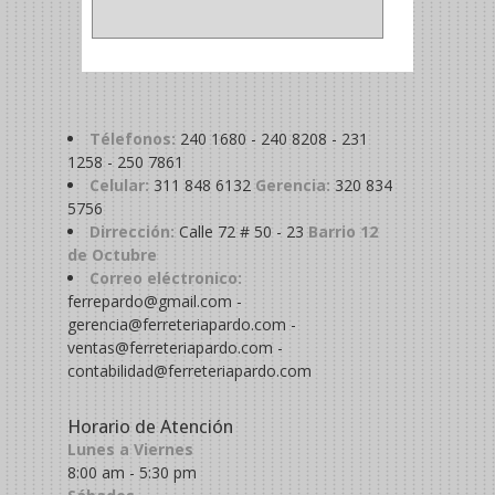
Télefonos:
240 1680 - 240 8208 - 231
1258 - 250 7861
Celular:
311 848 6132
Gerencia:
320 834
5756
Dirrección:
Calle 72 # 50 - 23
Barrio 12
de Octubre
Correo eléctronico:
ferrepardo@gmail.com -
gerencia@ferreteriapardo.com -
ventas@ferreteriapardo.com -
contabilidad@ferreteriapardo.com
Horario de Atención
Lunes a Viernes
8:00 am - 5:30 pm