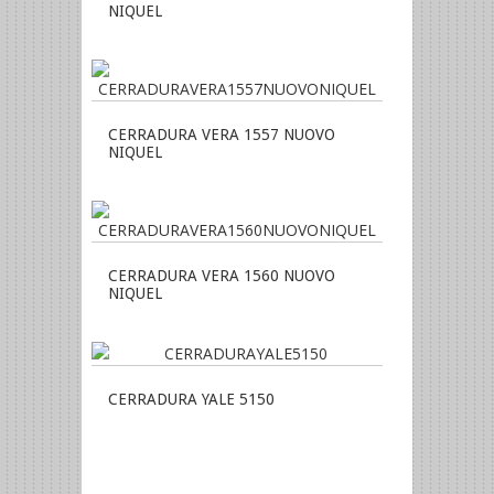
NIQUEL
CERRADURA VERA 1557 NUOVO
NIQUEL
CERRADURA VERA 1560 NUOVO
NIQUEL
CERRADURA YALE 5150