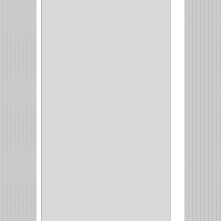
ANTIDESLIZANTE
(1)
(1)
(1)
(14)
(1)
CANCAMO
(1)
(4)
CADENAS
(4)
(29)
CORRUGAS
(1)
PASADOR
(21)
PASADORES
(1)
BRAZOS
(4)
(25)