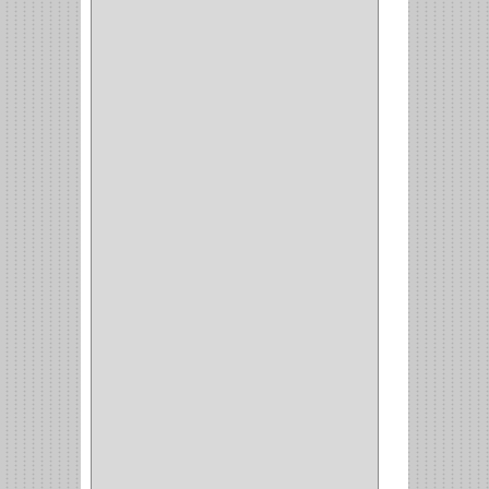
OFICINA
(11)
CORREDERAS
(11)
ACCESORIOS
(1)
COPERO
(1)
CLOSET
(7)
COCINA
(6)
BRAZOS
(6)
(34)
PULIDORA
(1)
TALADROS
(3)
CALADORA
(1)
ACCESORIOS
(5)
CUCHILLO
(2)
REPUESTO
(5)
CORTAVIDRIO
(1)
CORTABALDOSA
(1)