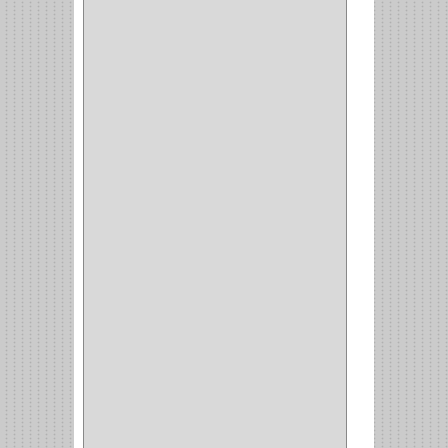
CORTA FRIO
(1)
CLAVADORA
(1)
(217)
WEBBER
(1)
NEVERA
(1)
TIPO CASTELLANO
(1)
SEMI PARCHE
(14)
REDONDA
(1)
ACERO
(1)
VIDRIO
(9)
PIVOTE
(5)
PISO
(7)
PIANO
(2)
DOBLE ACCION ACERO
(3)
MAQUINA DE COSER
(2)