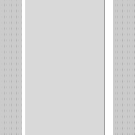
BASURERAS
(4)
COPERO
(1)
AMORTIGUADOR
(1)
ALACENA
(5)
BANDEJA
(1)
(42)
ACCESORIOS
(8)
CORDON TELEFONO
(1)
CONVERTIDORES
(5)
CLAVIJAS
(1)
CINTAS
(1)
CANALETAS
(1)
CAJAS
(1)
CAJA
(1)
MULTITOMA
(1)