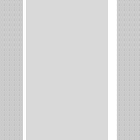
CABLE
(5)
BOTONES
(2)
BOMBILLO
(7)
ALAMBRE
(3)
(73)
CIZALLAS
(1)
CEPILLO
(5)
CAJAS
(2)
BROCAS TUGTENO
(1)
BROCAS METAL
(1)
BROCAS
(26)
BROCA MURO
(3)
BROCA MADERA Y
LAMINA
(3)
BROCA TUGSTENO
(12)