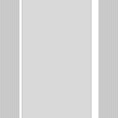
BROCA VIDRIO
(1)
BROCA MADERA
(4)
BROCA MADERA
LAMINA
(2)
BROCAS MADERA
(1)
BISTURI
(8)
ALICATES
(22)
(49)
CAZUELAS
(10)
BOTONES
(38)
(4)
BROCHAS
(2)
(7)
ACOPLES
(1)
(35)