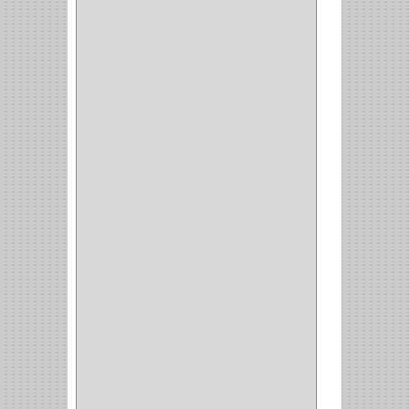
(4)
BROCHAS
(2)
(7)
ACOPLES
(1)
(35)
COMPRESOR
(1)
ACCESORIOS
(1)
REPUESTOS
(1)
NEUMATICA
(1)
(2)
(8)
(850)
DURALOCK
(0)
BHOLER
(1)
HUNTER
(1)