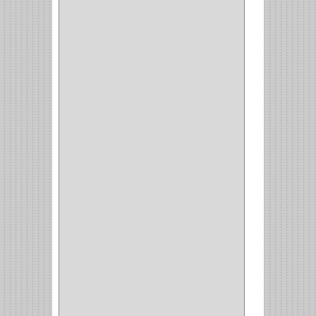
VIDRIO
(9)
PIVOTE
(5)
PISO
(7)
PIANO
(2)
DOBLE ACCION ACERO
(3)
MAQUINA DE COSER
(2)
MALETIN
(1)
BISAGRAS
(1)
INVISIBLE TAMBOR
(6)
INVISIBLE
(7)
INTERIOR
(10)
INTEGRAL
(1)
OMEGA
(14)
PARCHE
(26)
TIPO PUERTA
(9)