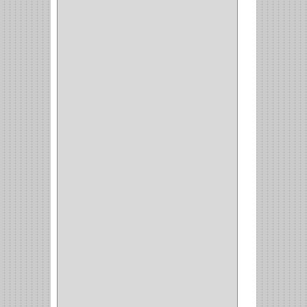
TESA
(2)
FUERTE
(24)
IMPAV
(3)
ELECTROCONTROL
(1)
TIMBERLINE
(1)
SURTEK
(1)
PRODUCTO IMPORTADO
(83)
RAYER
(1)
MC CASTI
(1)
AMIG
(30)
BLUM
(3)
RANGER
(4)
FORTE
(12)
STANLEY
(19)
SENCO
(3)