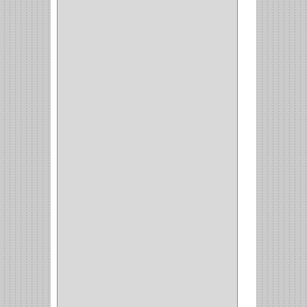
INROLA
(9)
ALIANCA
(5)
TORINO
(5)
HETTICH
(8)
CLASICC
(5)
GRASS
(7)
FEH
(13)
GATO
(17)
CONSUN
(1)
MOBILE
(16)
STAR
(7)
ARKA
(2)
INDUMA
(32)
BARTA
(1)
YALE
(32)