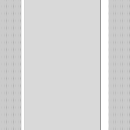
BRONCECOL
(27)
SAGOLA
(1)
JANA
(1)
SILVANIA
(1)
TOOLCRAFT
(5)
SH
(1)
QUALITA
(4)
VERA
(16)
BH
(1)
INAFER
(2)
GYM
(4)
GENOVA
(2)
DOIMO
(1)
SALICE
(10)
MATABO
(1)
MEPLA
(2)