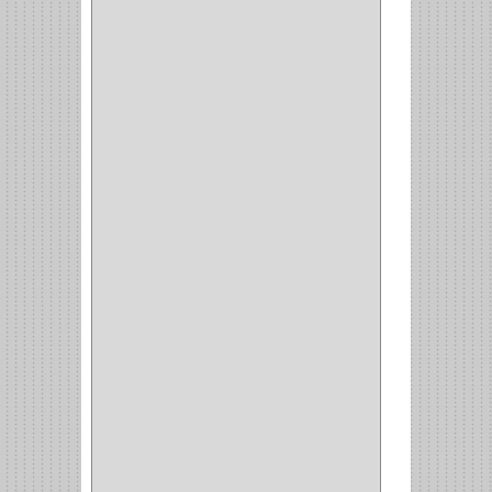
CLAVIJAS
(1)
CINTAS
(1)
CANALETAS
(1)
CAJAS
(1)
CAJA
(1)
MULTITOMA
(1)
CABLE
(5)
BOTONES
(2)
BOMBILLO
(7)
ALAMBRE
(3)
(73)
CIZALLAS
(1)
CEPILLO
(5)
CAJAS
(2)
BROCAS TUGTENO
(1)