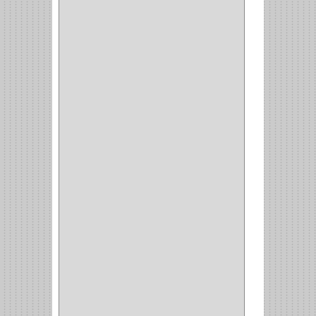
VALDERRAMA
(1)
AEROCOLOR
(1)
DISCOVER
(4)
IRWIN
(18)
TIMBERLY
(1)
MAKITA
(7)
WELLDONE
(5)
IFEL
(1)
BAHCO
(3)
GRIVAL
(5)
MP TOOLS
(5)
DEWALT
(18)
DAVINCI
(4)
CRAFTSMAN
(2)
GREAT NEC
(1)