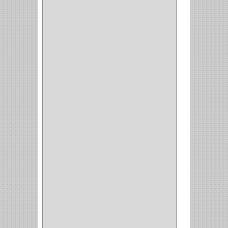
CERRADURA CAJON
(14)
CERRADURA TRAMPA
(3)
MANIJAS CERRADURASS
(1)
CERROJOS
(11)
CERRADURA GUANTERA
(11)
CERRADURA ESCRITORIO
(10)
CERRADURA PUERTA
(19)
CERRADURA ESCRITRIO
(1)
CERRADURA INCRUSTAR
(12)
CERROJO
(9)
(3)