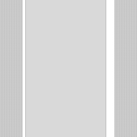
MESA PLANCHA
(1)
VESTIDO
(1)
JOYERO
(1)
PANTALONERO
(4)
COCINA
(37)
TORNO
(1)
PLATOS
(1)
PORTATAPAS
(1)
PORTAPAPEL
(2)
PLATEROS
(2)
ESQUINERO
(1)
ESQUINAS MAGICAS
(3)
CUBIERTEROS
(4)
CONDIMENTEROS
(1)
CARRO LATERAL
(1)