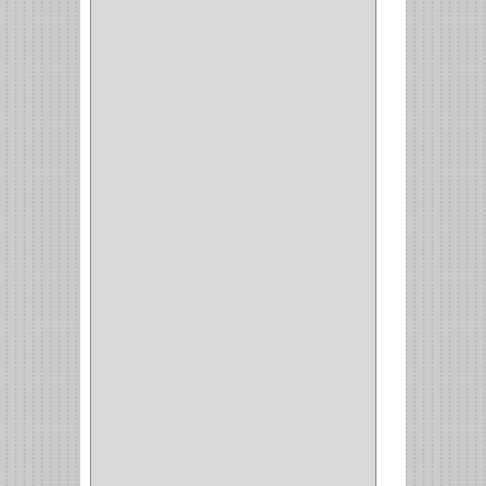
CORRUGAS
(1)
PASADOR
(21)
PASADORES
(1)
BRAZOS
(4)
(25)
OFICINA
(11)
CORREDERAS
(11)
ACCESORIOS
(1)
COPERO
(1)
CLOSET
(7)
COCINA
(6)
BRAZOS
(6)
(34)
PULIDORA
(1)