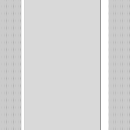
BELLOTA
(1)
GREAT NECK
(1)
ACCURUDE
(1)
FGV
(1)
REPON
(1)
ITAKA
(2)
HYSSA
(1)
DUCASSE
(1)
DRAGON
(1)
STERLING
(5)
SPAR
(2)
CLASIC
(3)
VERONA
(2)
NORTON
(1)
PRODUCTO IMPORTADO