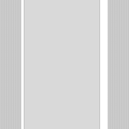
(1)
(6)
PIEDRA COPA
(1)
CINTAS
(5)
ENMASCARAR
(1)
EMPAQUE
(1)
DOBLE FAZ
(2)
ANTIDESLIZANTE
(1)
(1)
(1)
(14)
(1)
CANCAMO
(1)
(4)
CADENAS
(4)
(29)