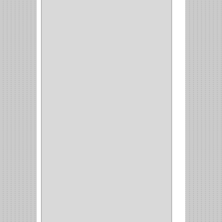
TALADROS
(3)
CALADORA
(1)
ACCESORIOS
(5)
CUCHILLO
(2)
REPUESTO
(5)
CORTAVIDRIO
(1)
CORTABALDOSA
(1)
CORTA FRIO
(1)
CLAVADORA
(1)
(217)
WEBBER
(1)
NEVERA
(1)
TIPO CASTELLANO
(1)
SEMI PARCHE
(14)
REDONDA
(1)
ACERO
(1)