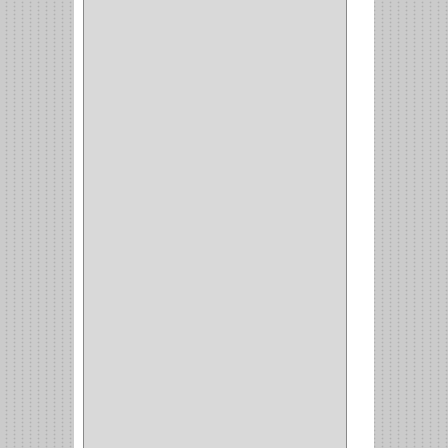
GABINETE
(1)
EN T
(2)
DOBLE ACCION
(5)
GRADOS
(2)
135
(1)
107
(1)
BISAGRA
(3)
BIOMBO
(1)
BALINERA
(12)
MUEBLE
(47)
COMUN
(21)
(220)
CILINDRO
(4)
PASADOR
(1)
CIERRA PUERTA
(4)