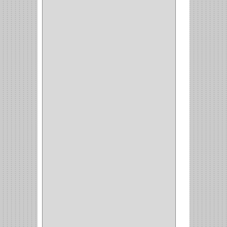
VITRINA
(1)
CAJON
(3)
OMBLIGO
(1)
GUANTERA
(2)
VITRINA OMBLIGO
(2)
CERRADURA VIDRIO
(4)
CERRADURA
SOBREPONER
(2)
CERRADURA MUEBLE
(18)
CERRADURA CILINDRICA
(6)
CERRADURA SEGURIDAD
(10)
ENTRADA ALCOBA
(4)
PUERTA PRINCIPAL
(15)
CERRADURA CERROJO
(1)
CERRADURA ALCOBA
(10)