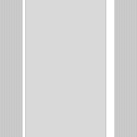
(70)
OFICINA
(1)
ACCESORIOS
(1)
TUBO
(2)
SOPORTE
(1)
RIEL
(1)
PERFILES
(2)
ACCESORIOS
(3)
CORREDERAS
LATERALES
(1)
CORBATERO
(1)
BARRAS
(1)
ADAPTADOR
(3)
CLOSET
(11)
ZAPATERO
(1)
SOPORTE
(3)