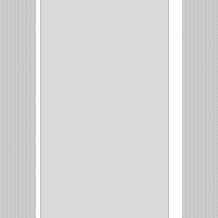
CARRO BOTTELERO
(1)
CARRO ALACENA
(1)
CARRO
(2)
CANASTAS
(1)
CAMPANAS
(1)
BASURERAS
(4)
COPERO
(1)
AMORTIGUADOR
(1)
ALACENA
(5)
BANDEJA
(1)
(42)
ACCESORIOS
(8)
CORDON TELEFONO
(1)
CONVERTIDORES
(5)