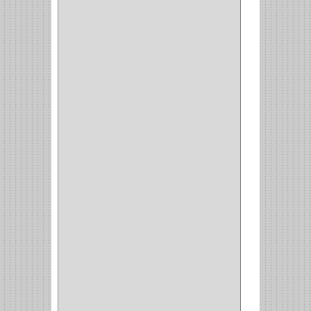
BROCAS METAL
(1)
BROCAS
(26)
BROCA MURO
(3)
BROCA MADERA Y
LAMINA
(3)
BROCA TUGSTENO
(12)
BROCA VIDRIO
(1)
BROCA MADERA
(4)
BROCA MADERA
LAMINA
(2)
BROCAS MADERA
(1)
BISTURI
(8)
ALICATES
(22)
(49)
CAZUELAS
(10)
BOTONES
(38)