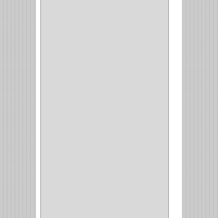
EGRET
(1)
CISA
(10)
REJIPLAS
(6)
PERLES
(2)
MUNDIAL HUNTER
(1)
GUEPARDO
(1)
GALAXIE
(2)
INCOLMA
(2)
PEGASO
(2)
KINVARO
(1)
SAMET
(1)
FERRARI
(1)
AVENTO
(0)
INDUSTRIAS GR
(1)
ARTEBOTON
(1)