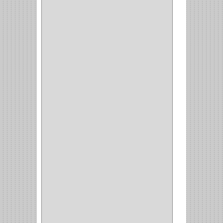
CIERRA COPA
(1)
ARANDELAS
(1)
REPUESTOS
(1)
ANGULO
(1)
AMORTIGUADOR
(1)
AMARRE
(1)
CORCHO
(1)
ALFILER
(1)
ALDABILLA
(1)
MAGNETICA
(2)
MADRIL
(2)
SIERRA COPA
(2)
COPA
(1)
BAHCO
(1)
ACOPLES
(2)
METALICA
(2)