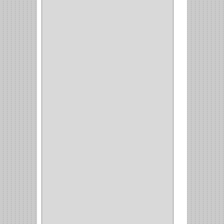
3EN1
(1)
PRODUCTO NACIONAL
(119)
TITAN
(2)
MPTOOLS
(2)
(51)
CLAVILLO
(1)
CIERRA PUERTA
(3)
PASADOR
(1)
VIDRIO
(1)
COCINA
(1)
CHAZOS
(1)
EMPAQUE
(1)
PISTOLA
(6)
BONETE
(1)
FRESA
(1)