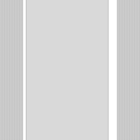
Y NACIONAL
(54)
BEA
(1)
MORSE
(1)
3M
(1)
MASTER
(21)
SAFE
(34)
GEO
(7)
ELIS
(6)
CROIX
(8)
RABBIT
(1)
SCHLAGE
(36)
ARCEG
(1)
VARTA
(1)
DORCA
(1)
IDEACE
(27)
SEGUREX
(1)