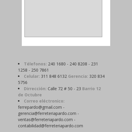
ACOPLES
(2)
METALICA
(2)
ABRAZADERA
(1)
Télefonos:
240 1680 - 240 8208 - 231
1258 - 250 7861
Celular:
311 848 6132
Gerencia:
320 834
5756
Dirrección:
Calle 72 # 50 - 23
Barrio 12
de Octubre
Correo eléctronico:
ferrepardo@gmail.com -
gerencia@ferreteriapardo.com -
ventas@ferreteriapardo.com -
contabilidad@ferreteriapardo.com