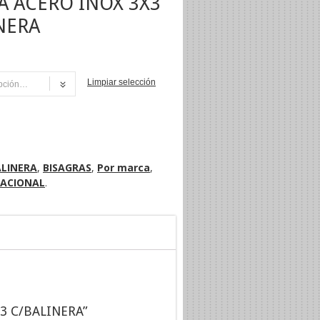
A ACERO INOX 3X3
NERA
Limpiar selección
AR
ALINERA
,
BISAGRAS
,
Por marca
,
ACIONAL
.
X3 C/BALINERA”