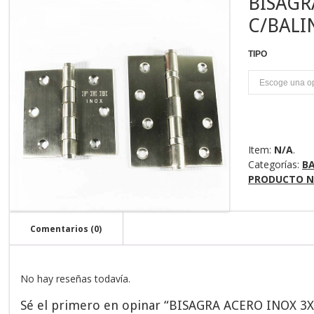
BISAGR
C/BALI
TIPO
P
Item:
N/A
.
Categorías:
B
PRODUCTO N
Comentarios (0)
No hay reseñas todavía.
Sé el primero en opinar “BISAGRA ACERO INOX 3