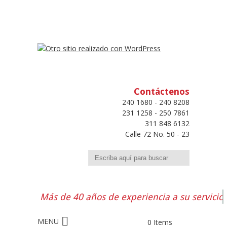
Contáctenos
240 1680 - 240 8208
231 1258 - 250 7861
311 848 6132
Calle 72 No. 50 - 23
Buscar
Más de 40 años de experiencia a su servicio
0 Items