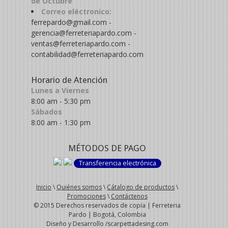
de Octubre
Correo eléctronico:
ferrepardo@gmail.com -
gerencia@ferreteriapardo.com -
ventas@ferreteriapardo.com -
contabilidad@ferreteriapardo.com
Horario de Atención
Lunes a Viernes
8:00 am - 5:30 pm
Sábados
8:00 am - 1:30 pm
MÉTODOS DE PAGO
Transferencia electrónica
Inicio
\
Quiénes somos
\
Cátalogo de productos
\
Promociones
\
Contáctenos
© 2015 Derechos reservados de copia | Ferreteria
Pardo | Bogotá, Colombia
Diseño y Desarrollo /scarpettadesing.com