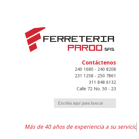
Contáctenos
240 1680 - 240 8208
231 1258 - 250 7861
311 848 6132
Calle 72 No. 50 - 23
Buscar
Más de 40 años de experiencia a su servicio