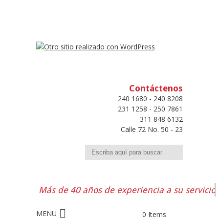
Contáctenos
240 1680 - 240 8208
231 1258 - 250 7861
311 848 6132
Calle 72 No. 50 - 23
Buscar
Más de 40 años de experiencia a su servicio
0 Items