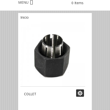
0 Items
Inicio
COLLET