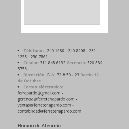
METALICA
(2)
ABRAZADERA
(1)
Télefonos:
240 1680 - 240 8208 - 231
1258 - 250 7861
Celular:
311 848 6132
Gerencia:
320 834
5756
Dirrección:
Calle 72 # 50 - 23
Barrio 12
de Octubre
Correo eléctronico:
ferrepardo@gmail.com -
gerencia@ferreteriapardo.com -
ventas@ferreteriapardo.com -
contabilidad@ferreteriapardo.com
Horario de Atención