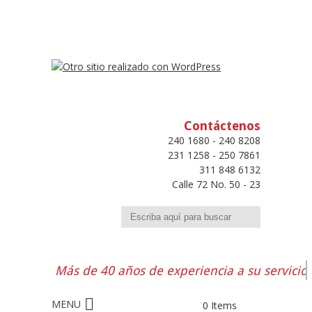
Contáctenos
240 1680 - 240 8208
231 1258 - 250 7861
311 848 6132
Calle 72 No. 50 - 23
Buscar
Más de 40 años de experiencia a su servicio
0 Items