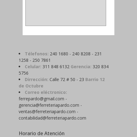
METALICA
(2)
ABRAZADERA
(1)
Télefonos:
240 1680 - 240 8208 - 231
1258 - 250 7861
Celular:
311 848 6132
Gerencia:
320 834
5756
Dirrección:
Calle 72 # 50 - 23
Barrio 12
de Octubre
Correo eléctronico:
ferrepardo@gmail.com -
gerencia@ferreteriapardo.com -
ventas@ferreteriapardo.com -
contabilidad@ferreteriapardo.com
Horario de Atención