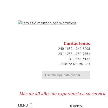
Contáctenos
240 1680 - 240 8208
231 1258 - 250 7861
311 848 6132
Calle 72 No. 50 - 23
Buscar
Más de 40 años de experiencia a su servicio
0 Items