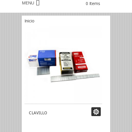
0 Items
Inicio
CLAVILLO