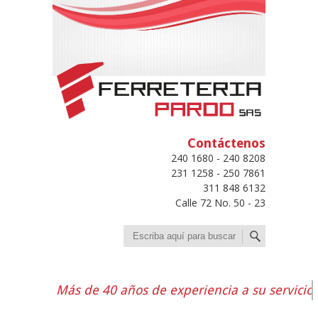
Contáctenos
240 1680 - 240 8208
231 1258 - 250 7861
311 848 6132
Calle 72 No. 50 - 23
Buscar
Más de 40 años de experiencia a su servicio