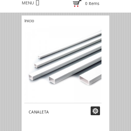
0 Items
Inicio
CANALETA