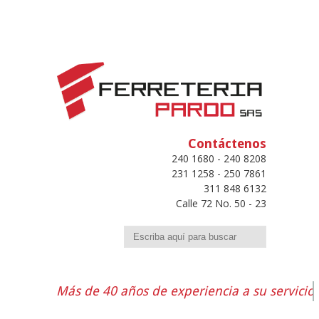
Contáctenos
240 1680 - 240 8208
231 1258 - 250 7861
311 848 6132
Calle 72 No. 50 - 23
Buscar
Más de 40 años de experiencia a su servicio