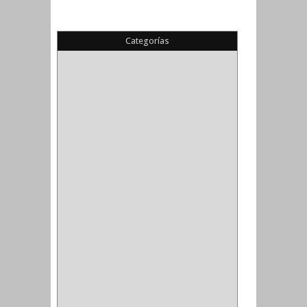
Categorías
(22)
(1)
(1)
(6)
PIEDRA COPA
(1)
CINTAS
(5)
ENMASCARAR
(1)
EMPAQUE
(1)
DOBLE FAZ
(2)
ANTIDESLIZANTE
(1)
(1)
(1)