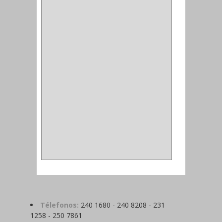
ALFILER
(1)
ALDABILLA
(1)
MAGNETICA
(2)
MADRIL
(2)
SIERRA COPA
(2)
COPA
(1)
BAHCO
(1)
ACOPLES
(2)
METALICA
(2)
ABRAZADERA
(1)
Télefonos:
240 1680 - 240 8208 - 231
1258 - 250 7861