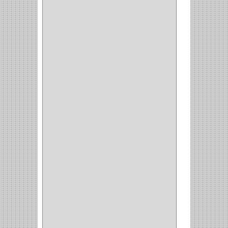
(1)
(14)
(1)
CANCAMO
(1)
(4)
CADENAS
(4)
(29)
CORRUGAS
(1)
PASADOR
(21)
PASADORES
(1)
BRAZOS
(4)
(25)
OFICINA
(11)
CORREDERAS
(11)
ACCESORIOS
(1)