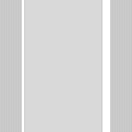
NEUMATICA
(1)
(2)
(8)
(850)
DURALOCK
(0)
BHOLER
(1)
HUNTER
(1)
BELLOTA
(1)
GREAT NECK
(1)
ACCURUDE
(1)
FGV
(1)
REPON
(1)
ITAKA
(2)
HYSSA
(1)
DUCASSE
(1)