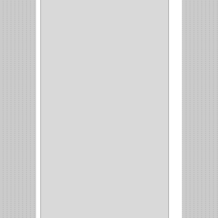
CONSUN
(1)
MOBILE
(16)
STAR
(7)
ARKA
(2)
INDUMA
(32)
BARTA
(1)
YALE
(32)
TESA
(2)
FUERTE
(24)
IMPAV
(3)
ELECTROCONTROL
(1)
TIMBERLINE
(1)
SURTEK
(1)
PRODUCTO IMPORTADO
(83)
RAYER
(1)