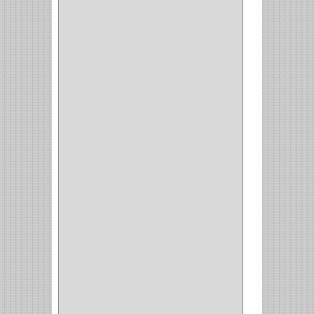
PLATEROS
(2)
ESQUINERO
(1)
ESQUINAS MAGICAS
(3)
CUBIERTEROS
(4)
CONDIMENTEROS
(1)
CARRO LATERAL
(1)
CARRO BOTTELERO
(1)
CARRO ALACENA
(1)
CARRO
(2)
CANASTAS
(1)
CAMPANAS
(1)
BASURERAS
(4)
COPERO
(1)
AMORTIGUADOR
(1)