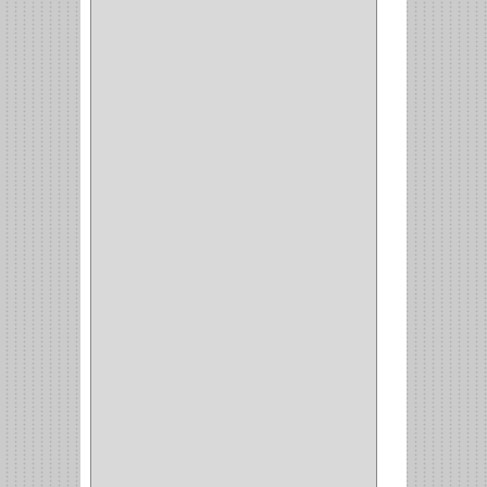
ALACENA
(5)
BANDEJA
(1)
(42)
ACCESORIOS
(8)
CORDON TELEFONO
(1)
CONVERTIDORES
(5)
CLAVIJAS
(1)
CINTAS
(1)
CANALETAS
(1)
CAJAS
(1)
CAJA
(1)
MULTITOMA
(1)
CABLE
(5)
BOTONES
(2)