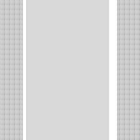
INAFER
(2)
GYM
(4)
GENOVA
(2)
DOIMO
(1)
SALICE
(10)
MATABO
(1)
MEPLA
(2)
INROLA
(9)
ALIANCA
(5)
TORINO
(5)
HETTICH
(8)
CLASICC
(5)
GRASS
(7)
FEH
(13)
GATO
(17)