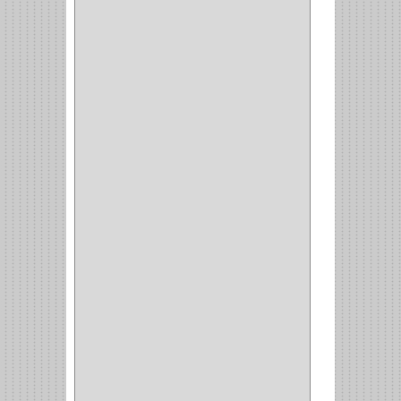
DRAGON
(1)
STERLING
(5)
SPAR
(2)
CLASIC
(3)
VERONA
(2)
NORTON
(1)
PRODUCTO IMPORTADO
Y NACIONAL
(54)
BEA
(1)
MORSE
(1)
3M
(1)
MASTER
(21)
SAFE
(34)
GEO
(7)
ELIS
(6)
CROIX
(8)