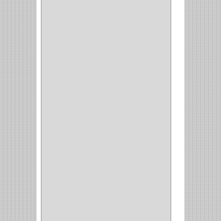
CERRADURA PUERTA
(19)
CERRADURA ESCRITRIO
(1)
CERRADURA INCRUSTAR
(12)
CERROJO
(9)
(3)
(70)
OFICINA
(1)
ACCESORIOS
(1)
TUBO
(2)
SOPORTE
(1)
RIEL
(1)
PERFILES
(2)
ACCESORIOS
(3)
CORREDERAS