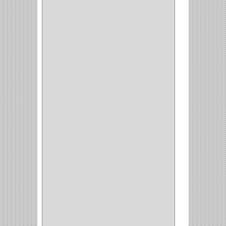
RABBIT
(1)
SCHLAGE
(36)
ARCEG
(1)
VARTA
(1)
DORCA
(1)
IDEACE
(27)
SEGUREX
(1)
EGRET
(1)
CISA
(10)
REJIPLAS
(6)
PERLES
(2)
MUNDIAL HUNTER
(1)
GUEPARDO
(1)
GALAXIE
(2)
INCOLMA
(2)