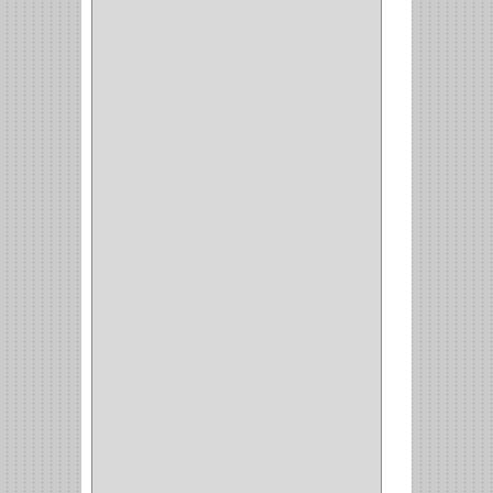
MC CASTI
(1)
AMIG
(30)
BLUM
(3)
RANGER
(4)
FORTE
(12)
STANLEY
(19)
SENCO
(3)
VALDERRAMA
(1)
AEROCOLOR
(1)
DISCOVER
(4)
IRWIN
(18)
TIMBERLY
(1)
MAKITA
(7)
WELLDONE
(5)
IFEL
(1)
BAHCO
(3)