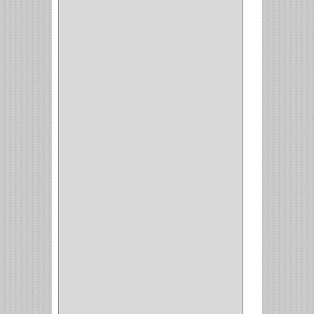
GRIVAL
(5)
MP TOOLS
(5)
DEWALT
(18)
DAVINCI
(4)
CRAFTSMAN
(2)
GREAT NEC
(1)
3EN1
(1)
PRODUCTO NACIONAL
(119)
TITAN
(2)
MPTOOLS
(2)
(51)
CLAVILLO
(1)
CIERRA PUERTA
(3)
PASADOR
(1)