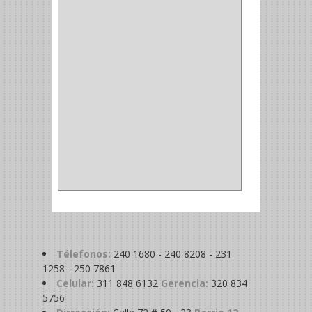
MAGNETICA
(2)
MADRIL
(2)
SIERRA COPA
(2)
COPA
(1)
BAHCO
(1)
ACOPLES
(2)
METALICA
(2)
ABRAZADERA
(1)
Télefonos:
240 1680 - 240 8208 - 231
1258 - 250 7861
Celular:
311 848 6132
Gerencia:
320 834
5756