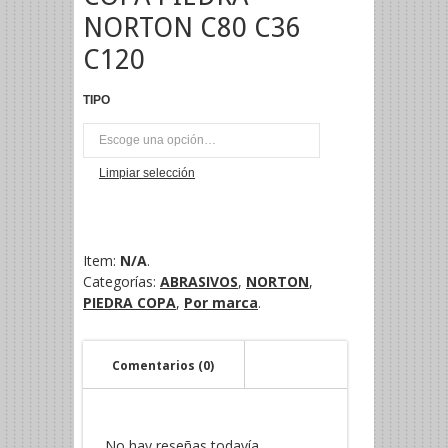
NORTON C80 C36
C120
TIPO
UNI
Limpiar selección
Item:
N/A
.
Categorías:
ABRASIVOS
,
NORTON
,
PIEDRA COPA
,
Por marca
.
Comentarios (0)
No hay reseñas todavía.