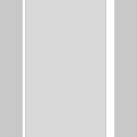
VIDRIO
(1)
COCINA
(1)
CHAZOS
(1)
EMPAQUE
(1)
PISTOLA
(6)
BONETE
(1)
FRESA
(1)
CIERRA COPA
(1)
ARANDELAS
(1)
REPUESTOS
(1)
ANGULO
(1)
AMORTIGUADOR
(1)
AMARRE
(1)
CORCHO
(1)
ALFILER
(1)
ALDABILLA
(1)