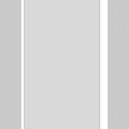
INVISIBLE TAMBOR
(6)
INVISIBLE
(7)
INTERIOR
(10)
INTEGRAL
(1)
OMEGA
(14)
PARCHE
(26)
TIPO PUERTA
(9)
GABINETE
(1)
EN T
(2)
DOBLE ACCION
(5)
GRADOS
(2)
135
(1)
107
(1)
BISAGRA
(3)
BIOMBO
(1)