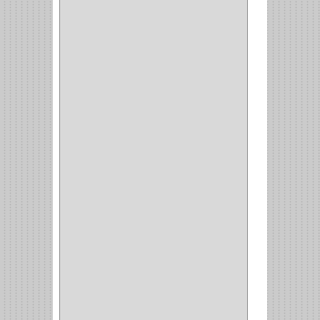
PEGASO
(2)
KINVARO
(1)
SAMET
(1)
FERRARI
(1)
AVENTO
(0)
INDUSTRIAS GR
(1)
ARTEBOTON
(1)
BRONCECOL
(27)
SAGOLA
(1)
JANA
(1)
SILVANIA
(1)
TOOLCRAFT
(5)
SH
(1)
QUALITA
(4)
VERA
(16)
BH
(1)