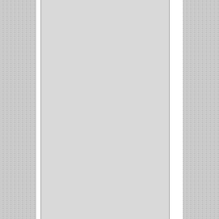
BALINERA
(12)
MUEBLE
(47)
COMUN
(21)
(220)
CILINDRO
(4)
PASADOR
(1)
CIERRA PUERTA
(4)
VITRINA
(1)
CAJON
(3)
OMBLIGO
(1)
GUANTERA
(2)
VITRINA OMBLIGO
(2)
CERRADURA VIDRIO
(4)
CERRADURA
SOBREPONER
(2)
CERRADURA MUEBLE
(18)