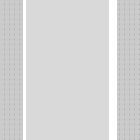
LATERALES
(1)
CORBATERO
(1)
BARRAS
(1)
ADAPTADOR
(3)
CLOSET
(11)
ZAPATERO
(1)
SOPORTE
(3)
MESA PLANCHA
(1)
VESTIDO
(1)
JOYERO
(1)
PANTALONERO
(4)
COCINA
(37)
TORNO
(1)
PLATOS
(1)
PORTATAPAS
(1)
PORTAPAPEL
(2)