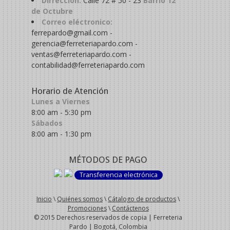
Dirrección:
Calle 72 # 50 - 23
Barrio 12
de Octubre
Correo eléctronico:
ferrepardo@gmail.com -
gerencia@ferreteriapardo.com -
ventas@ferreteriapardo.com -
contabilidad@ferreteriapardo.com
Horario de Atención
Lunes a Viernes
8:00 am - 5:30 pm
Sábados
8:00 am - 1:30 pm
MÉTODOS DE PAGO
Transferencia electrónica
Inicio
\
Quiénes somos
\
Cátalogo de productos
\
Promociones
\
Contáctenos
© 2015 Derechos reservados de copia | Ferreteria
Pardo | Bogotá, Colombia