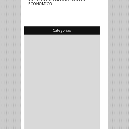
ECONOMICO
Categorías
(22)
(1)
(1)
(6)
PIEDRA COPA
(1)
CINTAS
(5)
ENMASCARAR
(1)
EMPAQUE
(1)
DOBLE FAZ
(2)
ANTIDESLIZANTE
(1)
(1)