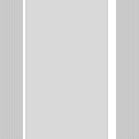
CERRADURA CILINDRICA
(6)
CERRADURA SEGURIDAD
(10)
ENTRADA ALCOBA
(4)
PUERTA PRINCIPAL
(15)
CERRADURA CERROJO
(1)
CERRADURA ALCOBA
(10)
CERRADURA CAJON
(14)
CERRADURA TRAMPA
(3)
MANIJAS CERRADURASS
(1)
CERROJOS
(11)
CERRADURA GUANTERA
(11)
CERRADURA ESCRITORIO
(10)