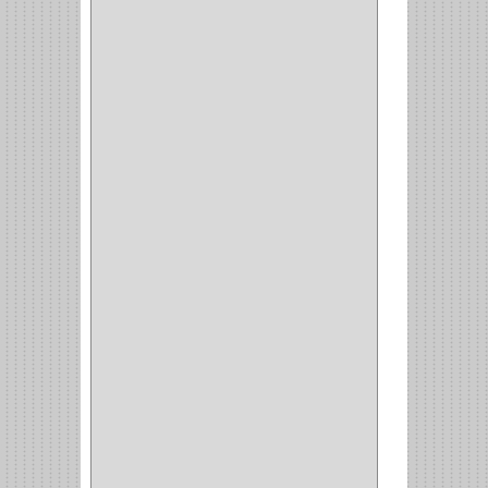
LAMINA
(2)
BROCAS MADERA
(1)
BISTURI
(8)
ALICATES
(22)
(49)
CAZUELAS
(10)
BOTONES
(38)
(4)
BROCHAS
(2)
(7)
ACOPLES
(1)
(35)
COMPRESOR
(1)
ACCESORIOS
(1)
REPUESTOS
(1)