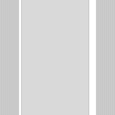
(217)
WEBBER
(1)
NEVERA
(1)
TIPO CASTELLANO
(1)
SEMI PARCHE
(14)
REDONDA
(1)
ACERO
(1)
VIDRIO
(9)
PIVOTE
(5)
PISO
(7)
PIANO
(2)
DOBLE ACCION ACERO
(3)
MAQUINA DE COSER
(2)
MALETIN
(1)
BISAGRAS
(1)