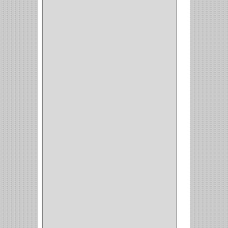
COPERO
(1)
CLOSET
(7)
COCINA
(6)
BRAZOS
(6)
(34)
PULIDORA
(1)
TALADROS
(3)
CALADORA
(1)
ACCESORIOS
(5)
CUCHILLO
(2)
REPUESTO
(5)
CORTAVIDRIO
(1)
CORTABALDOSA
(1)
CORTA FRIO
(1)
CLAVADORA
(1)