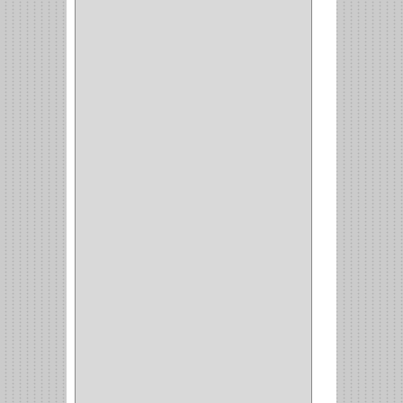
BOMBILLO
(7)
ALAMBRE
(3)
(73)
CIZALLAS
(1)
CEPILLO
(5)
CAJAS
(2)
BROCAS TUGTENO
(1)
BROCAS METAL
(1)
BROCAS
(26)
BROCA MURO
(3)
BROCA MADERA Y
LAMINA
(3)
BROCA TUGSTENO
(12)
BROCA VIDRIO
(1)
BROCA MADERA
(4)
BROCA MADERA