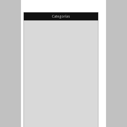
Categorías
(22)
(1)
(1)
(6)
PIEDRA COPA
(1)
CINTAS
(5)
ENMASCARAR
(1)
EMPAQUE
(1)
DOBLE FAZ
(2)
ANTIDESLIZANTE
(1)
(1)
(1)