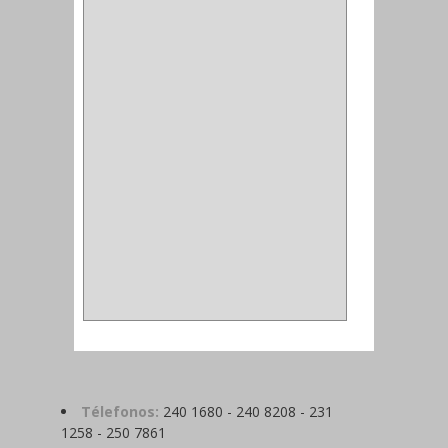
ALFILER
(1)
ALDABILLA
(1)
MAGNETICA
(2)
MADRIL
(2)
SIERRA COPA
(2)
COPA
(1)
BAHCO
(1)
ACOPLES
(2)
METALICA
(2)
ABRAZADERA
(1)
Télefonos:
240 1680 - 240 8208 - 231
1258 - 250 7861