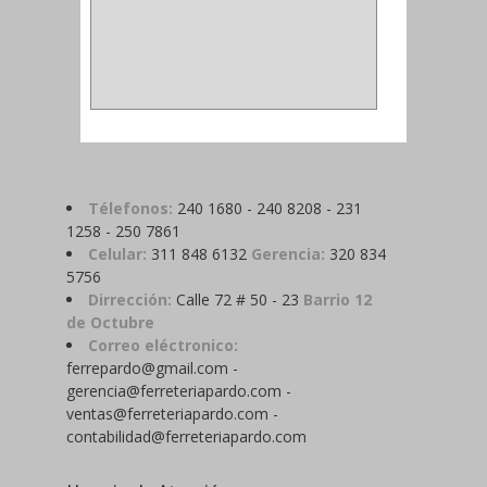
METALICA
(2)
ABRAZADERA
(1)
Télefonos:
240 1680 - 240 8208 - 231
1258 - 250 7861
Celular:
311 848 6132
Gerencia:
320 834
5756
Dirrección:
Calle 72 # 50 - 23
Barrio 12
de Octubre
Correo eléctronico:
ferrepardo@gmail.com -
gerencia@ferreteriapardo.com -
ventas@ferreteriapardo.com -
contabilidad@ferreteriapardo.com