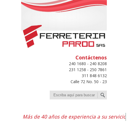
Contáctenos
240 1680 - 240 8208
231 1258 - 250 7861
311 848 6132
Calle 72 No. 50 - 23
Buscar
Más de 40 años de experiencia a su servicio