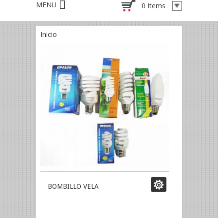
0 Items
Inicio
BOMBILLO VELA