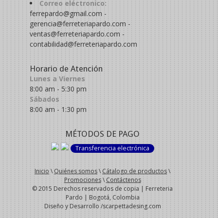
Correo eléctronico:
ferrepardo@gmail.com -
gerencia@ferreteriapardo.com -
ventas@ferreteriapardo.com -
contabilidad@ferreteriapardo.com
Horario de Atención
Lunes a Viernes
8:00 am - 5:30 pm
Sábados
8:00 am - 1:30 pm
MÉTODOS DE PAGO
Transferencia electrónica
Inicio
\
Quiénes somos
\
Cátalogo de productos
\
Promociones
\
Contáctenos
© 2015 Derechos reservados de copia | Ferreteria
Pardo | Bogotá, Colombia
Diseño y Desarrollo /scarpettadesing.com