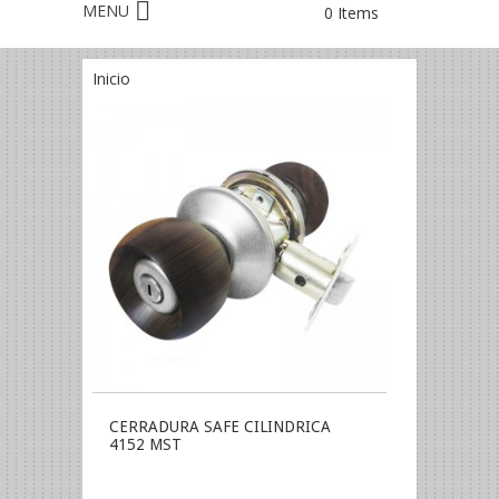
0 Items
Inicio
CERRADURA SAFE CILINDRICA
4152 MST