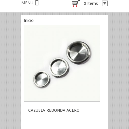
0 Items
Inicio
CAZUELA REDONDA ACERO