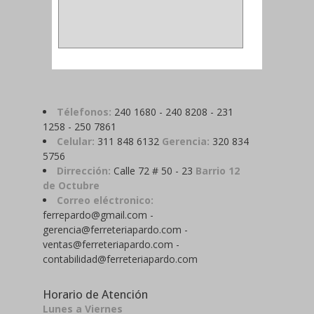
ABRAZADERA
(1)
Télefonos:
240 1680 - 240 8208 - 231
1258 - 250 7861
Celular:
311 848 6132
Gerencia:
320 834
5756
Dirrección:
Calle 72 # 50 - 23
Barrio 12
de Octubre
Correo eléctronico:
ferrepardo@gmail.com -
gerencia@ferreteriapardo.com -
ventas@ferreteriapardo.com -
contabilidad@ferreteriapardo.com
Horario de Atención
Lunes a Viernes