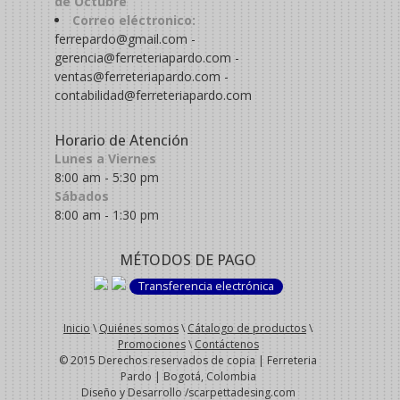
de Octubre
Correo eléctronico:
ferrepardo@gmail.com -
gerencia@ferreteriapardo.com -
ventas@ferreteriapardo.com -
contabilidad@ferreteriapardo.com
Horario de Atención
Lunes a Viernes
8:00 am - 5:30 pm
Sábados
8:00 am - 1:30 pm
MÉTODOS DE PAGO
Transferencia electrónica
Inicio
\
Quiénes somos
\
Cátalogo de productos
\
Promociones
\
Contáctenos
© 2015 Derechos reservados de copia | Ferreteria
Pardo | Bogotá, Colombia
Diseño y Desarrollo /scarpettadesing.com