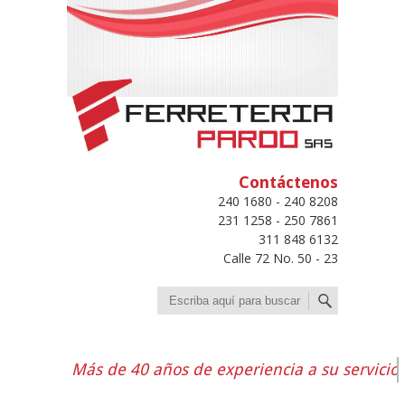
Contáctenos
240 1680 - 240 8208
231 1258 - 250 7861
311 848 6132
Calle 72 No. 50 - 23
Buscar
Más de 40 años de experiencia a su servicio